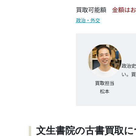
買取可能額
金額は
政治・外交
政治史
い。買
買取担当
松本
文生書院の古書買取に