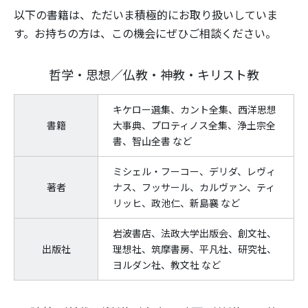
以下の書籍は、ただいま積極的にお取り扱いしていま
す。お持ちの方は、この機会にぜひご相談ください。
哲学・思想／仏教・神教・キリスト教
キケロー選集、カント全集、西洋思想
書籍
大事典、プロティノス全集、浄土宗全
書、智山全書 など
ミシェル・フーコー、デリダ、レヴィ
著者
ナス、フッサール、カルヴァン、ティ
リッヒ、政池仁、新島襄 など
岩波書店、法政大学出版会、創文社、
出版社
理想社、筑摩書房、平凡社、研究社、
ヨルダン社、教文社 など