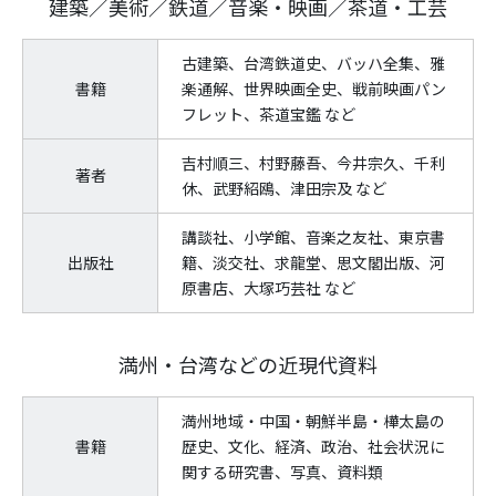
建築／美術／鉄道／音楽・映画／茶道・工芸
古建築、台湾鉄道史、バッハ全集、雅
書籍
楽通解、世界映画全史、戦前映画パン
フレット、茶道宝鑑 など
吉村順三、村野藤吾、今井宗久、千利
著者
休、武野紹鴎、津田宗及 など
講談社、小学館、音楽之友社、東京書
出版社
籍、淡交社、求龍堂、思文閣出版、河
原書店、大塚巧芸社 など
満州・台湾などの近現代資料
満州地域・中国・朝鮮半島・樺太島の
書籍
歴史、文化、経済、政治、社会状況に
関する研究書、写真、資料類