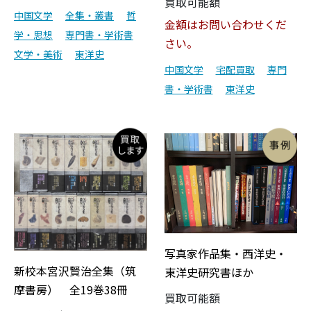
買取可能額
中国文学
全集・叢書
哲
金額はお問い合わせくだ
学・思想
専門書・学術書
さい。
文学・美術
東洋史
中国文学
宅配買取
専門
書・学術書
東洋史
写真家作品集・西洋史・
新校本宮沢賢治全集（筑
東洋史研究書ほか
摩書房） 全19巻38冊
買取可能額