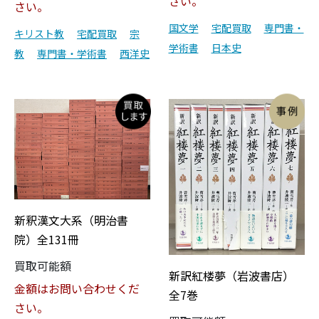
さい。
さい。
国文学
宅配買取
専門書・
キリスト教
宅配買取
宗
学術書
日本史
教
専門書・学術書
西洋史
新釈漢文大系（明治書
院）全131冊
買取可能額
新訳紅楼夢（岩波書店）
金額はお問い合わせくだ
全7巻
さい。