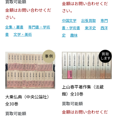
買取可能額
金額はお問い合わせくだ
金額はお問い合わせくだ
さい。
さい。
中国文学
出張買取
専門
全集・叢書
専門書・学術
書・学術書
東洋史
西洋
書
文学・美術
史
趣味
上山春平著作集（法蔵
館）全10巻
大乗仏典（中央公論社）
買取可能額
全30巻
金額はお問い合わせくだ
買取可能額