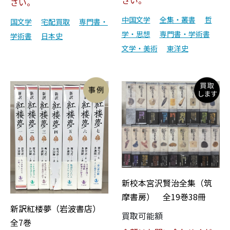
さい。
さい。
中国文学
全集・叢書
哲
国文学
宅配買取
専門書・
学・思想
専門書・学術書
学術書
日本史
文学・美術
東洋史
新校本宮沢賢治全集（筑
摩書房） 全19巻38冊
新訳紅楼夢（岩波書店）
買取可能額
全7巻