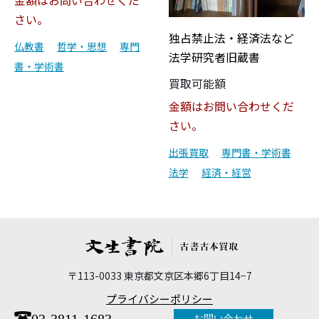
さい。
独占禁止法・経済法など
仏教書
哲学・思想
専門
法学研究者旧蔵書
書・学術書
買取可能額
金額はお問い合わせくだ
さい。
出張買取
専門書・学術書
法学
経済・経営
〒113-0033 東京都文京区本郷6丁目14−7
プライバシーポリシー
03-3811-1683
お問い合わせ