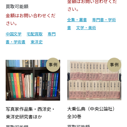
金額はお問い合わせくだ
買取可能額
さい。
金額はお問い合わせくだ
全集・叢書
専門書・学術
さい。
書
文学・美術
中国文学
宅配買取
専門
書・学術書
東洋史
大乗仏典（中央公論社）
写真家作品集・西洋史・
全30巻
東洋史研究書ほか
買取可能額
買取可能額