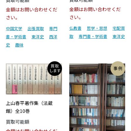
金額はお問い合わせくだ
金額はお問い合わせくだ
さい。
さい。
仏教書
哲学・思想
宅配買
中国文学
出張買取
専門
取
専門書・学術書
東洋史
書・学術書
東洋史
西洋
史
趣味
上山春平著作集（法蔵
館）全10巻
買取可能額
金額はお問い合わせくだ