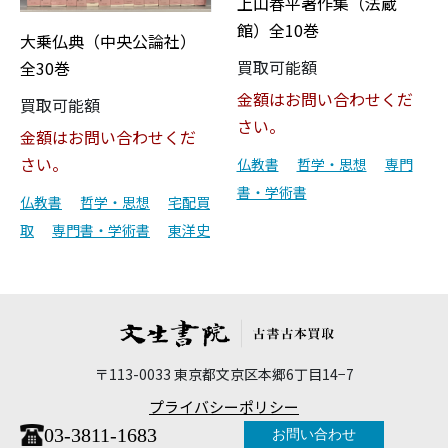
上山春平著作集（法蔵
館）全10巻
大乗仏典（中央公論社）
買取可能額
全30巻
金額はお問い合わせくだ
買取可能額
さい。
金額はお問い合わせくだ
さい。
仏教書
哲学・思想
専門
書・学術書
仏教書
哲学・思想
宅配買
取
専門書・学術書
東洋史
〒113-0033 東京都文京区本郷6丁目14−7
プライバシーポリシー
03-3811-1683
お問い合わせ