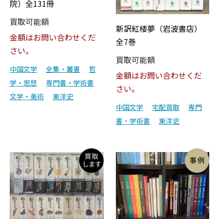
院）全131冊
買取可能額
新訳紅楼夢（岩波書店）
金額はお問い合わせくだ
全7巻
さい。
買取可能額
中国文学
全集・叢書
哲
金額はお問い合わせくだ
学・思想
専門書・学術書
さい。
文学・美術
東洋史
中国文学
宅配買取
専門
書・学術書
東洋史