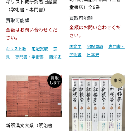
キリスト教研究者旧蔵書
堂書店）全6巻
（学術書・専門書）
買取可能額
買取可能額
金額はお問い合わせくだ
金額はお問い合わせくだ
さい。
さい。
国文学
宅配買取
専門書・
キリスト教
宅配買取
宗
学術書
日本史
教
専門書・学術書
西洋史
新釈漢文大系（明治書