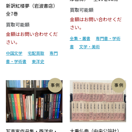
新訳紅楼夢（岩波書店）
買取可能額
全7巻
金額はお問い合わせくだ
買取可能額
さい。
金額はお問い合わせくだ
全集・叢書
専門書・学術
さい。
書
文学・美術
中国文学
宅配買取
専門
書・学術書
東洋史
大乗仏典（中央公論社）
写真家作品集・西洋史・