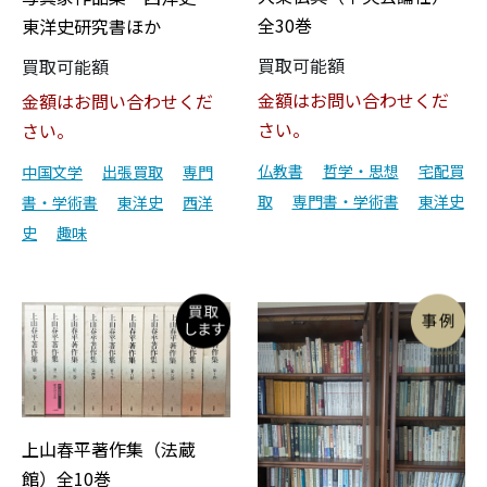
全30巻
東洋史研究書ほか
買取可能額
買取可能額
金額はお問い合わせくだ
金額はお問い合わせくだ
さい。
さい。
仏教書
哲学・思想
宅配買
中国文学
出張買取
専門
取
専門書・学術書
東洋史
書・学術書
東洋史
西洋
史
趣味
上山春平著作集（法蔵
館）全10巻