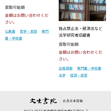
買取可能額
金額はお問い合わせくだ
さい。
独占禁止法・経済法など
仏教書
哲学・思想
専門
法学研究者旧蔵書
書・学術書
買取可能額
金額はお問い合わせくだ
さい。
出張買取
専門書・学術書
法学
経済・経営
〒113-0033 東京都文京区本郷6丁目14−7