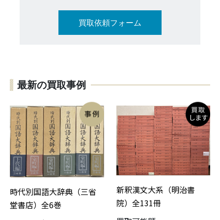
買取依頼フォーム
最新の買取事例
新釈漢文大系（明治書
時代別国語大辞典（三省
院）全131冊
堂書店）全6巻