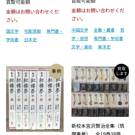
買取可能額
買取可能額
金額はお問い合わせくだ
金額はお問い合わせくだ
さい。
さい。
中国文学
全集・叢書
哲
国文学
宅配買取
専門書・
学・思想
専門書・学術書
学術書
日本史
文学・美術
東洋史
新校本宮沢賢治全集（筑
摩書房） 全19巻38冊