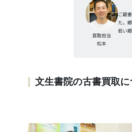
ご蔵書
た。郷
若い郷
買取担当
松本
文生書院の古書買取に