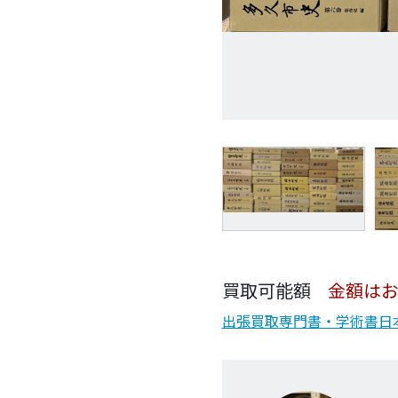
買取可能額
金額は
出張買取
専門書・学術書
日