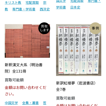
国文学
宅配買取
専門書・
キリスト教
宅配買取
宗
学術書
日本史
教
専門書・学術書
西洋史
新釈漢文大系（明治書
院）全131冊
買取可能額
新訳紅楼夢（岩波書店）
金額はお問い合わせくだ
全7巻
さい。
買取可能額
中国文学
全集・叢書
哲
金額はお問い合わせくだ