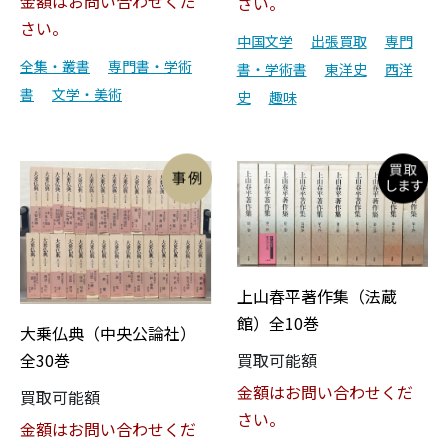
金額はお問い合わせくだ
さい。
さい。
中国文学
出張買取
専門
全集・叢書
専門書・学術
書・学術書
東洋史
西洋
書
文学・美術
史
趣味
上山春平著作集（法蔵
館）全10巻
大乗仏典（中央公論社）
買取可能額
全30巻
金額はお問い合わせくだ
買取可能額
さい。
金額はお問い合わせくだ