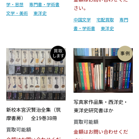
学・思想
専門書・学術書
さい。
文学・美術
東洋史
中国文学
宅配買取
専門
書・学術書
東洋史
写真家作品集・西洋史・
新校本宮沢賢治全集（筑
東洋史研究書ほか
摩書房） 全19巻38冊
買取可能額
買取可能額
金額はお問い合わせくだ