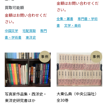
金額はお問い合わせくだ
買取可能額
さい。
金額はお問い合わせくだ
全集・叢書
専門書・学術
さい。
書
文学・美術
中国文学
宅配買取
専門
書・学術書
東洋史
大乗仏典（中央公論社）
写真家作品集・西洋史・
全30巻
東洋史研究書ほか