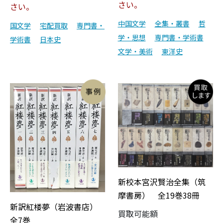
さい。
さい。
中国文学
全集・叢書
哲
国文学
宅配買取
専門書・
学・思想
専門書・学術書
学術書
日本史
文学・美術
東洋史
新校本宮沢賢治全集（筑
摩書房） 全19巻38冊
新訳紅楼夢（岩波書店）
買取可能額
全7巻