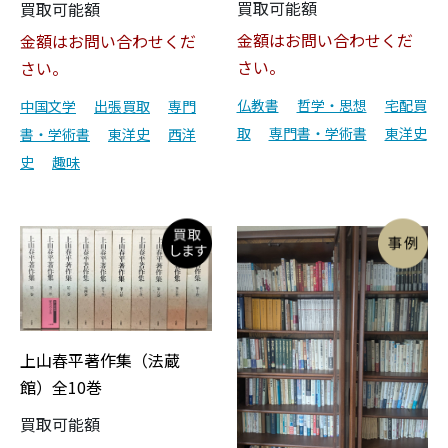
買取可能額
買取可能額
金額はお問い合わせくだ
金額はお問い合わせくだ
さい。
さい。
仏教書
哲学・思想
宅配買
中国文学
出張買取
専門
取
専門書・学術書
東洋史
書・学術書
東洋史
西洋
史
趣味
上山春平著作集（法蔵
館）全10巻
買取可能額