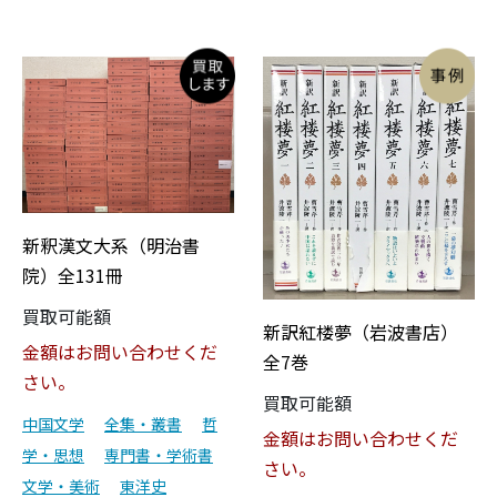
新釈漢文大系（明治書
院）全131冊
買取可能額
新訳紅楼夢（岩波書店）
金額はお問い合わせくだ
全7巻
さい。
買取可能額
中国文学
全集・叢書
哲
金額はお問い合わせくだ
学・思想
専門書・学術書
さい。
文学・美術
東洋史