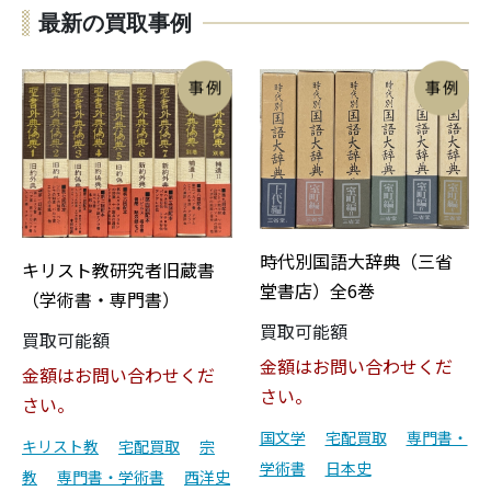
最新の買取事例
時代別国語大辞典（三省
キリスト教研究者旧蔵書
堂書店）全6巻
（学術書・専門書）
買取可能額
買取可能額
金額はお問い合わせくだ
金額はお問い合わせくだ
さい。
さい。
国文学
宅配買取
専門書・
キリスト教
宅配買取
宗
学術書
日本史
教
専門書・学術書
西洋史