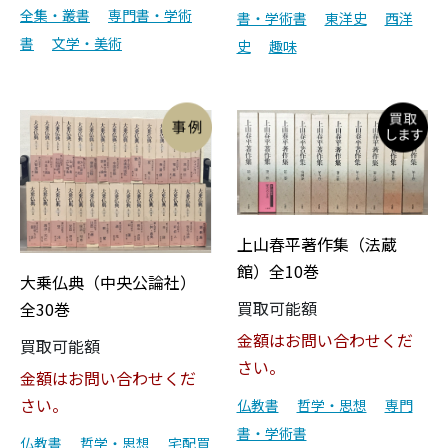
全集・叢書
専門書・学術
書・学術書
東洋史
西洋
書
文学・美術
史
趣味
上山春平著作集（法蔵
館）全10巻
大乗仏典（中央公論社）
買取可能額
全30巻
金額はお問い合わせくだ
買取可能額
さい。
金額はお問い合わせくだ
さい。
仏教書
哲学・思想
専門
書・学術書
仏教書
哲学・思想
宅配買