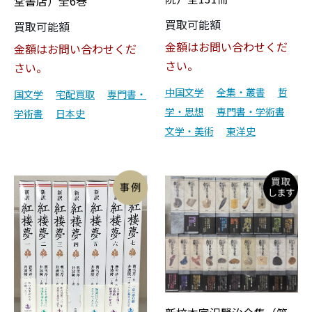
堂書店）全6巻
買取可能額
買取可能額
金額はお問い合わせくだ
金額はお問い合わせくだ
さい。
さい。
中国文学
全集・叢書
哲
国文学
宅配買取
専門書・
学・思想
専門書・学術書
学術書
日本史
文学・美術
東洋史