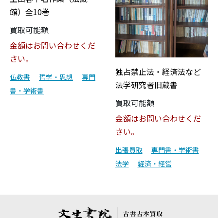
館）全10巻
買取可能額
金額はお問い合わせくだ
さい。
独占禁止法・経済法など
仏教書
哲学・思想
専門
法学研究者旧蔵書
書・学術書
買取可能額
金額はお問い合わせくだ
さい。
出張買取
専門書・学術書
法学
経済・経営