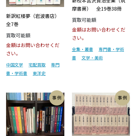
新校本宮沢賢治全集（筑
摩書房） 全19巻38冊
新訳紅楼夢（岩波書店）
買取可能額
全7巻
金額はお問い合わせくだ
買取可能額
さい。
金額はお問い合わせくだ
全集・叢書
専門書・学術
さい。
書
文学・美術
中国文学
宅配買取
専門
書・学術書
東洋史