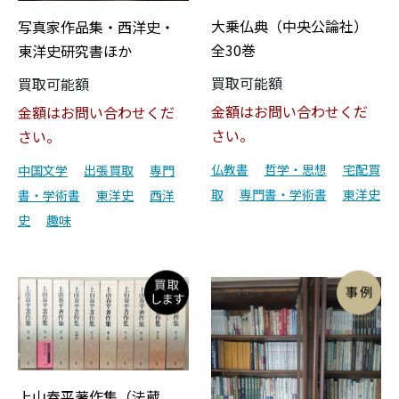
大乗仏典（中央公論社）
写真家作品集・西洋史・
全30巻
東洋史研究書ほか
買取可能額
買取可能額
金額はお問い合わせくだ
金額はお問い合わせくだ
さい。
さい。
仏教書
哲学・思想
宅配買
中国文学
出張買取
専門
取
専門書・学術書
東洋史
書・学術書
東洋史
西洋
史
趣味
上山春平著作集（法蔵