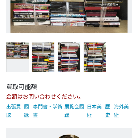
買取可能額
金額はお問い合わせください。
出張買
図
専門書・学術
展覧会図
日本美
歴
海外美
取
録
書
録
術
史
術