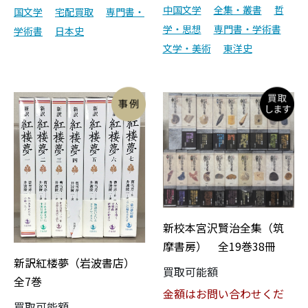
中国文学
全集・叢書
哲
国文学
宅配買取
専門書・
学・思想
専門書・学術書
学術書
日本史
文学・美術
東洋史
新校本宮沢賢治全集（筑
摩書房） 全19巻38冊
新訳紅楼夢（岩波書店）
買取可能額
全7巻
金額はお問い合わせくだ
買取可能額