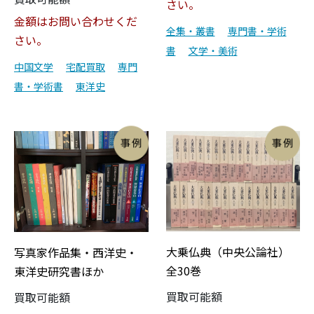
さい。
金額はお問い合わせくだ
全集・叢書
専門書・学術
さい。
書
文学・美術
中国文学
宅配買取
専門
書・学術書
東洋史
大乗仏典（中央公論社）
写真家作品集・西洋史・
全30巻
東洋史研究書ほか
買取可能額
買取可能額