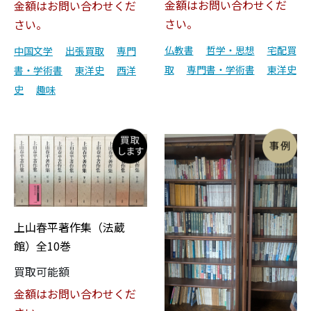
金額はお問い合わせくだ
金額はお問い合わせくだ
さい。
さい。
仏教書
哲学・思想
宅配買
中国文学
出張買取
専門
取
専門書・学術書
東洋史
書・学術書
東洋史
西洋
史
趣味
上山春平著作集（法蔵
館）全10巻
買取可能額
金額はお問い合わせくだ