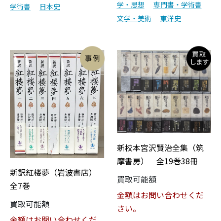
学・思想
専門書・学術書
学術書
日本史
文学・美術
東洋史
新校本宮沢賢治全集（筑
摩書房） 全19巻38冊
新訳紅楼夢（岩波書店）
買取可能額
全7巻
金額はお問い合わせくだ
買取可能額
さい。
金額はお問い合わせくだ