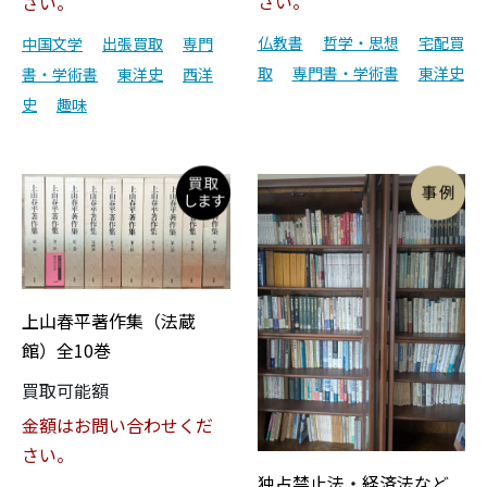
さい。
さい。
仏教書
哲学・思想
宅配買
中国文学
出張買取
専門
取
専門書・学術書
東洋史
書・学術書
東洋史
西洋
史
趣味
上山春平著作集（法蔵
館）全10巻
買取可能額
金額はお問い合わせくだ
さい。
独占禁止法・経済法など