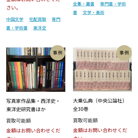
全集・叢書
専門書・学術
さい。
書
文学・美術
中国文学
宅配買取
専門
書・学術書
東洋史
大乗仏典（中央公論社）
写真家作品集・西洋史・
全30巻
東洋史研究書ほか
買取可能額
買取可能額
金額はお問い合わせくだ
金額はお問い合わせくだ