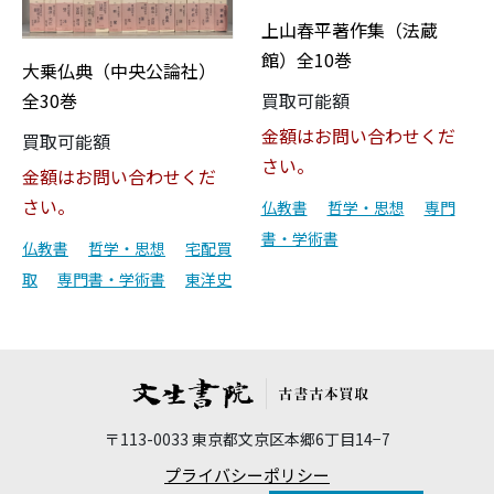
上山春平著作集（法蔵
館）全10巻
大乗仏典（中央公論社）
買取可能額
全30巻
金額はお問い合わせくだ
買取可能額
さい。
金額はお問い合わせくだ
さい。
仏教書
哲学・思想
専門
書・学術書
仏教書
哲学・思想
宅配買
取
専門書・学術書
東洋史
〒113-0033 東京都文京区本郷6丁目14−7
プライバシーポリシー