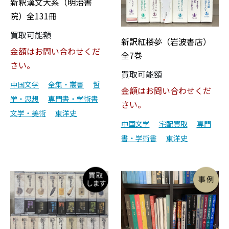
新釈漢文大系（明治書
院）全131冊
買取可能額
新訳紅楼夢（岩波書店）
金額はお問い合わせくだ
全7巻
さい。
買取可能額
中国文学
全集・叢書
哲
金額はお問い合わせくだ
学・思想
専門書・学術書
さい。
文学・美術
東洋史
中国文学
宅配買取
専門
書・学術書
東洋史