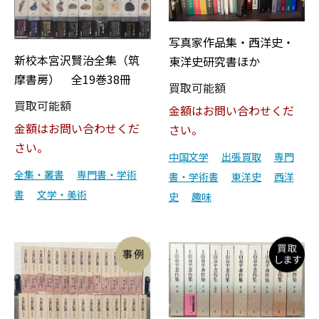
写真家作品集・西洋史・
新校本宮沢賢治全集（筑
東洋史研究書ほか
摩書房） 全19巻38冊
買取可能額
買取可能額
金額はお問い合わせくだ
金額はお問い合わせくだ
さい。
さい。
中国文学
出張買取
専門
全集・叢書
専門書・学術
書・学術書
東洋史
西洋
書
文学・美術
史
趣味