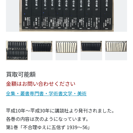
買取可能額
金額はお問い合わせください
全集・叢書
専門書・学術書
文学・美術
平成10年～平成30年に講談社より発刊されました。
各巻の内容は次のようになっています。
第1巻「不合理ゆえに五信ず 1939〜56」