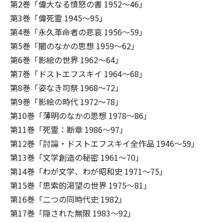
第2巻「偉大なる憤怒の書 1952～46」
第3巻「偉死霊 1945～95」
第4巻「永久革命者の悲哀 1956～59」
第5巻「闇のなかの思想 1959～62」
第6巻「影絵の世界 1962～64」
第7巻「ドストエフスキイ 1964～68」
第8巻「姿なき司祭 1968～72」
第9巻「影絵の時代 1972～78」
第10巻「薄明のなかの思想 1978～86」
第11巻「死霊：断章 1986～97」
第12巻「討論・ドストエフスキイ全作品 1946～59」
第13巻「文学創造の秘密 1961～70」
第14巻「わが文学、わが昭和史 1971～75」
第15巻「思索的渇望の世界 1975～81」
第16巻「二つの同時代史 1982」
第17巻「隠された無限 1983～92」