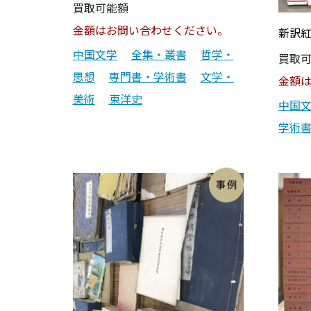
買取可能額
金額はお問い合わせください。
新訳紅
中国文学
全集・叢書
哲学・
買取
思想
専門書・学術書
文学・
金額
美術
東洋史
中国
学術