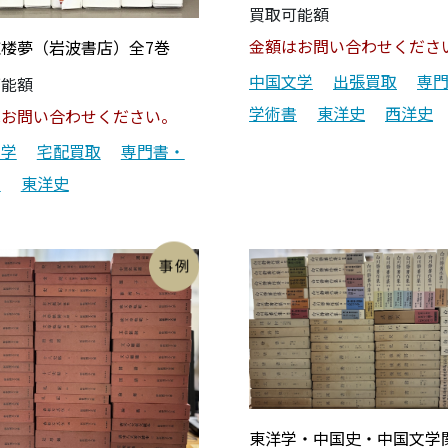
買取可能額
金額はお問い合わせくださ
楼夢（岩波書店）全7巻
中国文学
出張買取
専
可能額
学術書
東洋史
西洋史
はお問い合わせください。
文学
宅配買取
専門書・
書
東洋史
東洋学・中国史・中国文学