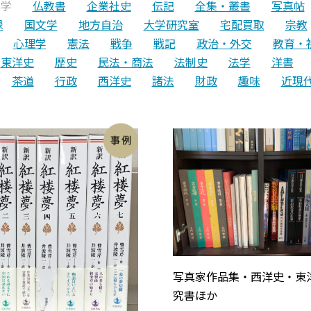
文学
仏教書
企業社史
伝記
全集・叢書
写真帖
録
国文学
地方自治
大学研究室
宅配買取
宗教
心理学
憲法
戦争
戦記
政治・外交
教育・
東洋史
歴史
民法・商法
法制史
法学
洋書
茶道
行政
西洋史
諸法
財政
趣味
近現
写真家作品集・西洋史・東
究書ほか