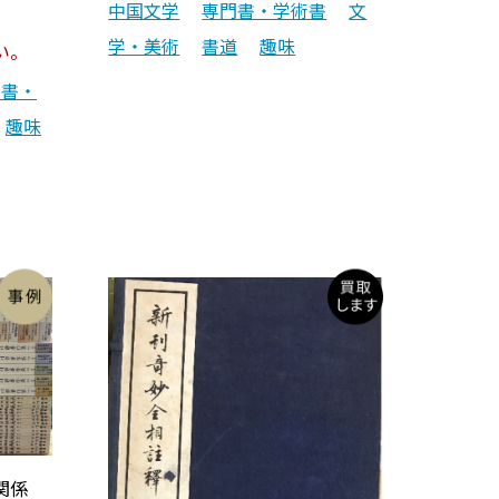
中国文学
専門書・学術書
文
学・美術
書道
趣味
い。
門書・
趣味
関係