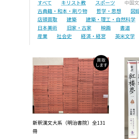
すべて
キリスト教
スポーツ
中国
古典籍・和本・刷り物
哲学・思想
図
店頭買取
建築
建築・理工・自然科学
日本美術
旧家・古家
映画
書道
産業
社会史
経済・経営
英米文学
新釈漢文大系（明治書院）全131
冊