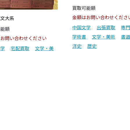
買取可能額
金額はお問い合わせくださ
漢文大系
中国文学
出張買取
専
可能額
学術書
文学・美術
書
はお問い合わせください
洋史
歴史
文学
宅配買取
文学・美