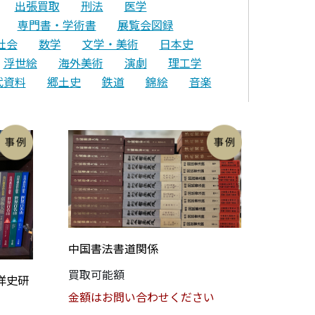
出張買取
刑法
医学
専門書・学術書
展覧会図録
社会
数学
文学・美術
日本史
浮世絵
海外美術
演劇
理工学
代資料
郷土史
鉄道
錦絵
音楽
中国書法書道関係
買取可能額
洋史研
金額はお問い合わせください