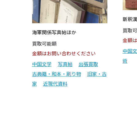
新釈
買取
海軍関係写真帖ほか
金額
買取可能額
中国
金額はお問い合わせください
術
中国文学
写真帖
出張買取
古典籍・和本・刷り物
旧家・古
家
近現代資料