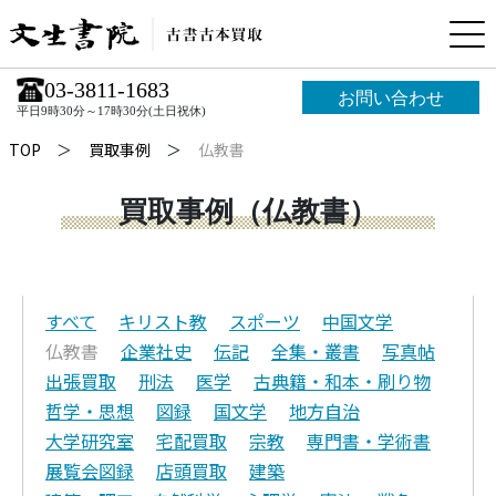
03-3811-1683
お問い合わせ
平日9時30分～17時30分(土日祝休)
TOP
買取事例
仏教書
買取事例（仏教書）
すべて
キリスト教
スポーツ
中国文学
仏教書
企業社史
伝記
全集・叢書
写真帖
出張買取
刑法
医学
古典籍・和本・刷り物
哲学・思想
図録
国文学
地方自治
大学研究室
宅配買取
宗教
専門書・学術書
展覧会図録
店頭買取
建築