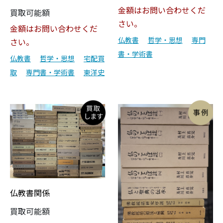
金額はお問い合わせくだ
買取可能額
さい。
金額はお問い合わせくだ
仏教書
哲学・思想
専門
さい。
書・学術書
仏教書
哲学・思想
宅配買
取
専門書・学術書
東洋史
仏教書関係
買取可能額