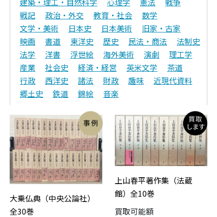
建築・理工・自然科学
心理学
憲法
戦争
戦記
政治・外交
教育・社会
数学
文学・美術
日本史
日本美術
旧家・古家
映画
書道
東洋史
歴史
民法・商法
法制史
法学
洋書
浮世絵
海外美術
演劇
理工学
産業
社会史
経済・経営
英米文学
茶道
行政
西洋史
諸法
財政
趣味
近現代資料
郷土史
鉄道
錦絵
音楽
上山春平著作集（法蔵
館）全10巻
大乗仏典（中央公論社）
買取可能額
全30巻