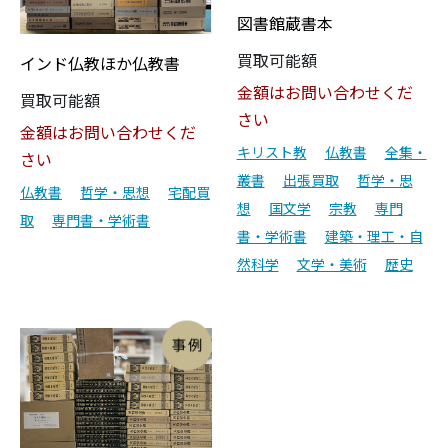
図書館蔵書本
買取可能額
インド仏教ほか仏教書
金額はお問い合わせくだ
買取可能額
さい
金額はお問い合わせくだ
キリスト教
仏教書
全集・
さい
叢書
出張買取
哲学・思
仏教書
哲学・思想
宅配買
想
国文学
宗教
専門
取
専門書・学術書
書・学術書
建築・理工・自
然科学
文学・美術
歴史