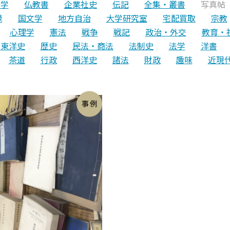
文学
仏教書
企業社史
伝記
全集・叢書
写真帖
録
国文学
地方自治
大学研究室
宅配買取
宗教
心理学
憲法
戦争
戦記
政治・外交
教育・
東洋史
歴史
民法・商法
法制史
法学
洋書
茶道
行政
西洋史
諸法
財政
趣味
近現