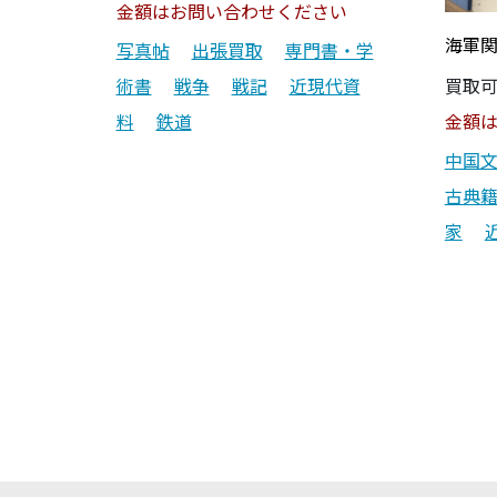
金額はお問い合わせください
海軍
写真帖
出張買取
専門書・学
術書
戦争
戦記
近現代資
買取
料
鉄道
金額
中国
古典
家