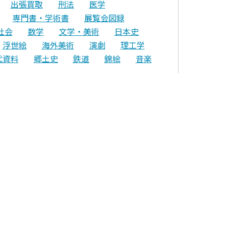
出張買取
刑法
医学
専門書・学術書
展覧会図録
社会
数学
文学・美術
日本史
浮世絵
海外美術
演劇
理工学
代資料
郷土史
鉄道
錦絵
音楽