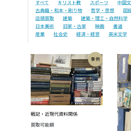
すべて
キリスト教
スポーツ
中国
古典籍・和本・刷り物
哲学・思想
図
店頭買取
建築
建築・理工・自然科学
日本美術
旧家・古家
映画
書道
産業
社会史
経済・経営
英米文学
戦記・近現代資料関係
買取可能額