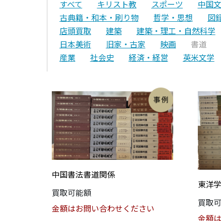
すべて
キリスト教
スポーツ
中国
古典籍・和本・刷り物
哲学・思想
図
店頭買取
建築
建築・理工・自然科学
日本美術
旧家・古家
映画
書道
産業
社会史
経済・経営
英米文学
中国書法書道関係
東洋
買取可能額
買取
金額はお問い合わせください
金額