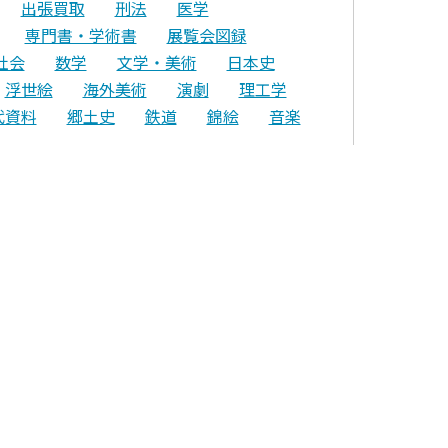
出張買取
刑法
医学
専門書・学術書
展覧会図録
社会
数学
文学・美術
日本史
浮世絵
海外美術
演劇
理工学
代資料
郷土史
鉄道
錦絵
音楽