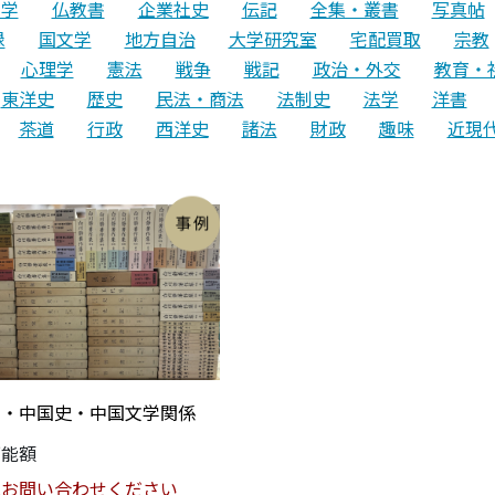
文学
仏教書
企業社史
伝記
全集・叢書
写真帖
録
国文学
地方自治
大学研究室
宅配買取
宗教
心理学
憲法
戦争
戦記
政治・外交
教育・
東洋史
歴史
民法・商法
法制史
法学
洋書
茶道
行政
西洋史
諸法
財政
趣味
近現
学・中国史・中国文学関係
可能額
はお問い合わせください