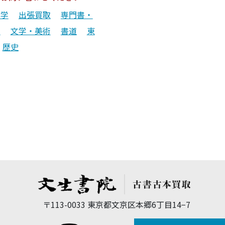
文学
出張買取
専門書・
書
文学・美術
書道
東
歴史
〒113-0033 東京都文京区本郷6丁目14−7