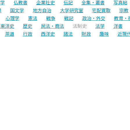
文学
仏教書
企業社史
伝記
全集・叢書
写真帖
録
国文学
地方自治
大学研究室
宅配買取
宗教
心理学
憲法
戦争
戦記
政治・外交
教育・
東洋史
歴史
民法・商法
法制史
法学
洋書
茶道
行政
西洋史
諸法
財政
趣味
近現