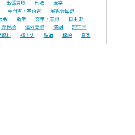
出張買取
刑法
医学
専門書・学術書
展覧会図録
社会
数学
文学・美術
日本史
浮世絵
海外美術
演劇
理工学
代資料
郷土史
鉄道
錦絵
音楽