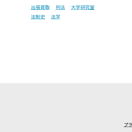
出張買取
刑法
大学研究室
法制史
法学
プ