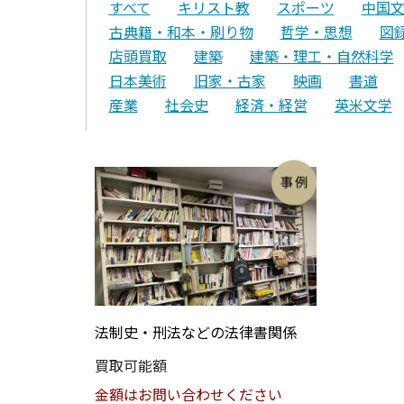
すべて
キリスト教
スポーツ
中国
古典籍・和本・刷り物
哲学・思想
図
店頭買取
建築
建築・理工・自然科学
日本美術
旧家・古家
映画
書道
産業
社会史
経済・経営
英米文学
法制史・刑法などの法律書関係
買取可能額
金額はお問い合わせください