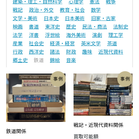
建築・理工・自然科学
心理学
憲法
戦争
戦記
政治・外交
教育・社会
数学
文学・美術
日本史
日本美術
旧家・古家
映画
書道
東洋史
歴史
民法・商法
法制史
法学
洋書
浮世絵
海外美術
演劇
理工学
産業
社会史
経済・経営
英米文学
茶道
行政
西洋史
諸法
財政
趣味
近現代資料
郷土史
鉄道
錦絵
音楽
戦記・近現代資料関係
鉄道関係
買取可能額