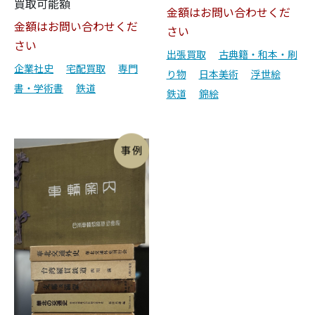
買取可能額
金額はお問い合わせくだ
金額はお問い合わせくだ
さい
さい
出張買取
古典籍・和本・刷
企業社史
宅配買取
専門
り物
日本美術
浮世絵
書・学術書
鉄道
鉄道
錦絵