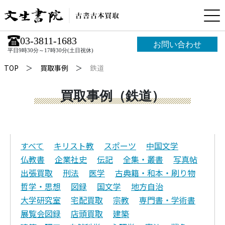
03-3811-1683
お問い合わせ
平日9時30分～17時30分(土日祝休)
TOP
買取事例
鉄道
買取事例（鉄道）
すべて
キリスト教
スポーツ
中国文学
仏教書
企業社史
伝記
全集・叢書
写真帖
出張買取
刑法
医学
古典籍・和本・刷り物
哲学・思想
図録
国文学
地方自治
大学研究室
宅配買取
宗教
専門書・学術書
展覧会図録
店頭買取
建築