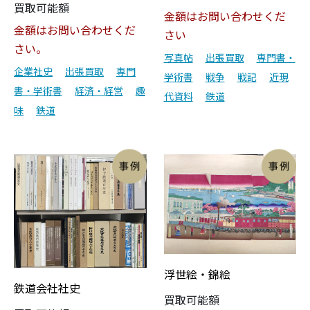
買取可能額
金額はお問い合わせくだ
金額はお問い合わせくだ
さい
さい。
写真帖
出張買取
専門書・
企業社史
出張買取
専門
学術書
戦争
戦記
近現
書・学術書
経済・経営
趣
代資料
鉄道
味
鉄道
浮世絵・錦絵
鉄道会社社史
買取可能額