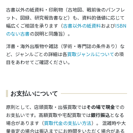
古書以外の紙資料・印刷物（古地図、戦前後のパンフレ
ット、図録、研究報告書など）も、資料的価値に応じて
幅広くご相談を承ります（
古書以外の紙資料
および
ISBN
のない古書
の説明と同趣旨）。
洋書・海外出版物や雑誌（学術・専門誌の条件あり）な
ど、ジャンルごとの詳細は各
買取ジャンルについて
の項
目をあわせてご確認ください。
お支払いについて
原則として、店頭買取・出張買取では
その場で現金
での
お支払いです。高額買取や宅配買取では
銀行振込
となる
場合があります（
買取代金の支払い方法
）。 混雑時や大
量査定の場合は振込までにお時間をいただく場合がある