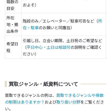
箱数の
およそ）
目安
所在
階段のみ／エレベーター／駐車可否など（
所
地・搬
在・駐車
のお願いと同趣旨）
出条件
引越し日、立会い期限、土日祝のご希望など
希望日
（
平日中心・土日は相談可
の説明をご確認く
程
ださい）
買取ジャンル・紙資料について
買取できるジャンルの例は、
買取できるジャンルや冊数
の制限はありますか？
および
取り扱い分野
をご覧くださ
い。