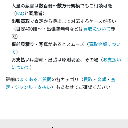
大量の蔵書は
数百冊〜数万冊規模
でもご相談可能
（
FAQ
と同趣旨）
出張買取
で査定から搬出まで対応するケースが多い
（目安400冊〜・出張費無料などは
買取について
参
照）
事前見積り・写真
があるとスムーズ（
買取金額につい
て
）
お支払い
は店頭・出張は原則現金、その場（
お支払い
について
）
詳細は
よくあるご質問
の各カテゴリ（
買取
・
金額
・
査
定
・
ジャンル
・
支払い
）もあわせてご確認ください。