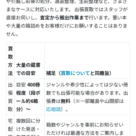
や引越し前後の処分、遺品整理、生前整理など、さまざ
まなケースに対応いたします。 出張買取ではスタッフが
直接お伺いし、
査定から搬出作業まで
行います。重い本
や大量の箱詰めをお客様だけにお願いすることはありま
せん。
買
取
方
大量の蔵書
法
での目安
補足（
買取について
と同趣旨）
出
目安
400冊
ジャンルや希少性によっては少ない冊
張
程度（段ボ
数でも出張可能な場合があります。出
買
ール約6箱
張費は
無料
（※一部離島や山間部は
取
分）〜
応相談
）。
宅
複数回に分
箱数やジャンルを事前にお知らせい
配
けた発送・
ただければ最適な方法をご案内しま