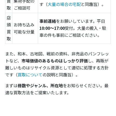
買
集荷手配の
す（
大量の場合の宅配
と同趣旨）。
取
ご相談可
店
事前連絡
をお願いしています。平日
頭
お持ち込み
10:00〜17:00
受付。大量の搬入・駐
買
可能な分量
車の件も事前にご相談ください。
取
また、和本、古地図、戦前の資料、非売品のパンフレッ
トなど、
市場価値のあるものはしっかり評価
し、再販が
難しいものはリサイクル資源として適切に処理する方針
です（
買取について
の説明と同趣旨）。
まずは
冊数やジャンル、所在地
をお知らせください。最
適な買取方法をご提案いたします。