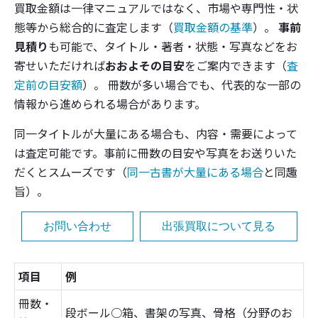
買取金額は一律マニュアルではなく、市場や専門性・状
態等から総合的に査定します（
買取金額の基準
）。
事前
見積り
も可能で、タイトル・著者・状態・写真などをお
寄せいただければ
おおよその目安
をご案内できます（
査
定前の目安額
）。 冊数が多い場合でも、代表的な一部の
情報から進められる場合があります。
同一タイトルが大量にある場合も、内容・需要によって
は査定可能です。事前に冊数の目安や写真をお送りいた
だくとスムーズです（
同一古書が大量にある場合
と同趣
旨）。
お問い合わせ
出張買取について見る
項目
例
冊数・
段ボール○箱、書架の写真、骨格（分野のお