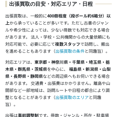
出張買取の目安・対応エリア・日程
出張買取は、一般的に
400冊程度（段ボール約6箱分）以
上
から承っていることが多いです。ただし古書のジャン
ルや希少性によっては、少ない冊数でも対応できる場合
があります。 法人・学校・公共機関からの大量依頼にも
対応可能で、必要に応じて
複数スタッフ
で訪問し、搬出
を進めることもあります（
出張買取の条件
と同趣旨）。
対応エリアは、
東京都・神奈川県・千葉県・埼玉県・栃
木県・群馬県・茨城県
を中心に、
福島県・新潟県・山梨
県・長野県・静岡県
などの周辺県へもお伺いできる場合
があります。 交通費・出張費はかかりません。離島や山
間部など一部地域は、訪問ルートや日程の都合により調
整となることがあります（
出張買取のエリア
と同趣
旨）。
出張は
事前調整制
です。冊数・ジャンル・所在・駐車場