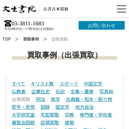
03-3811-1683
お問い合わせ
平日9時30分～17時30分(土日祝休)
TOP
買取事例
出張買取
買取事例（出張買取）
すべて
キリスト教
スポーツ
中国文学
仏教書
企業社史
伝記
全集・叢書
写真帖
出張買取
刑法
医学
古典籍・和本・刷り物
哲学・思想
図録
国文学
地方自治
大学研究室
宅配買取
宗教
専門書・学術書
展覧会図録
店頭買取
建築