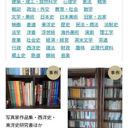
建築・理工・自然科学
心理学
憲法
戦争
戦記
政治・外交
教育・社会
数学
文学・美術
日本史
日本美術
旧家・古家
映画
書道
東洋史
歴史
民法・商法
法制史
法学
洋書
浮世絵
海外美術
演劇
理工学
産業
社会史
経済・経営
英米文学
茶道
行政
西洋史
諸法
財政
趣味
近現代資料
郷土史
鉄道
錦絵
音楽
写真家作品集・西洋史・
東洋史研究書ほか