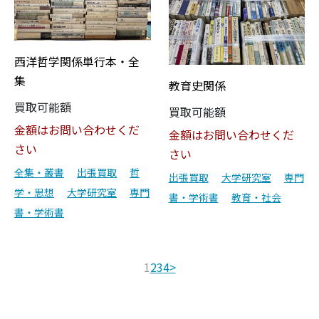
西洋哲学関係単行本・全
集
教育史関係
買取可能額
買取可能額
金額はお問い合わせくだ
金額はお問い合わせくだ
さい
さい
全集・叢書
出張買取
哲
出張買取
大学研究室
専門
学・思想
大学研究室
専門
書・学術書
教育・社会
書・学術書
1
2
3
4
>