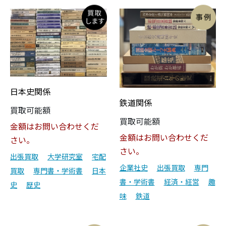
日本史関係
鉄道関係
買取可能額
買取可能額
金額はお問い合わせくだ
金額はお問い合わせくだ
さい。
さい。
出張買取
大学研究室
宅配
企業社史
出張買取
専門
買取
専門書・学術書
日本
書・学術書
経済・経営
趣
史
歴史
味
鉄道