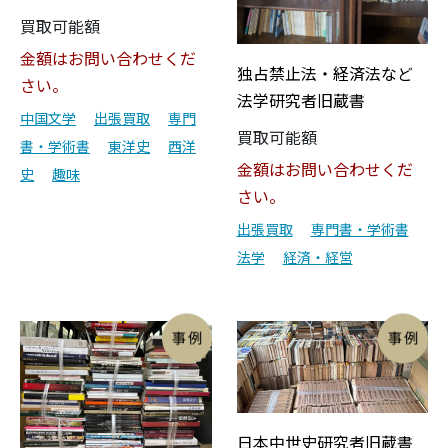
買取可能額
金額はお問い合わせくだ
独占禁止法・経済法など
さい。
法学研究者旧蔵書
中国文学
出張買取
専門
買取可能額
書・学術書
東洋史
西洋
金額はお問い合わせくだ
史
趣味
さい。
出張買取
専門書・学術書
法学
経済・経営
日本中世史研究者旧蔵書